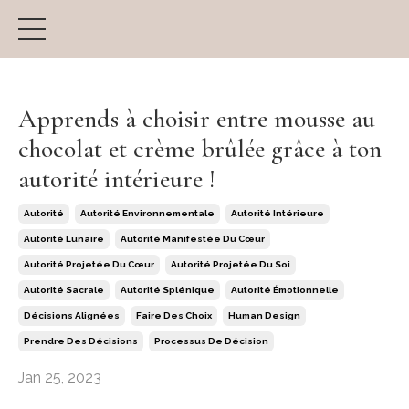
Apprends à choisir entre mousse au
chocolat et crème brûlée grâce à ton
autorité intérieure !
Autorité
Autorité Environnementale
Autorité Intérieure
Autorité Lunaire
Autorité Manifestée Du Cœur
Autorité Projetée Du Cœur
Autorité Projetée Du Soi
Autorité Sacrale
Autorité Splénique
Autorité Émotionnelle
Décisions Alignées
Faire Des Choix
Human Design
Prendre Des Décisions
Processus De Décision
Jan 25, 2023