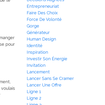
ue te
Entrepreneuriat
Faire Des Choix
Force De Volonté
Gorge
Générateur
x manger
Human Design
ose pour
Identité
Inspiration
Investir Son Énergie
Invitation
Lancement
Lancer Sans Se Cramer
ément,
Lancer Une Offre
 voulais
Ligne 1
r
Ligne 2
Ligne 3