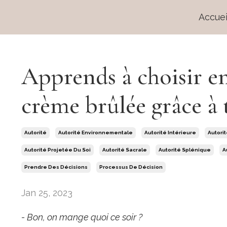
Accuei
Apprends à choisir e
crème brûlée grâce à 
Autorité
Autorité Environnementale
Autorité Intérieure
Autori
Autorité Projetée Du Soi
Autorité Sacrale
Autorité Splénique
A
Prendre Des Décisions
Processus De Décision
Jan 25, 2023
- Bon, on mange quoi ce soir ?