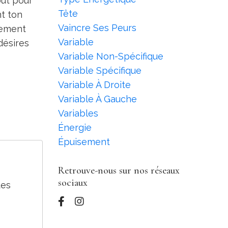
out pour
Tête
nt ton
Vaincre Ses Peurs
pement
Variable
désires
Variable Non-Spécifique
Variable Spécifique
Variable À Droite
Variable À Gauche
Variables
Énergie
Épuisement
Retrouve-nous sur nos réseaux
sociaux
tes