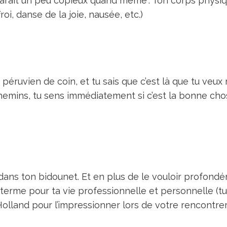
paraît un peu copieux quand même”. Ton corps physiq
oi, danse de la joie, nausée, etc.)
péruvien de coin, et tu sais que c’est là que tu veu
 chemins, tu sens immédiatement si c’est la bonne ch
s dans ton bidounet. Et en plus de le vouloir profond
g terme pour ta vie professionnelle et personnelle (tu
olland pour l’impressionner lors de votre rencontre