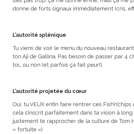
sais pas trop, ça me donne envie, mais ça me 
donne de forts signaux immédiatement (cris, effr
L’autorité splénique
Tu viens de voir le menu du nouveau restaurant 
ton Aji de Gallina. Pas besoin de passer par 4
toi… ou non (et parfois ça fait peur!).
L’autorité projetée du cœur
Oui, tu VEUX enfin faire rentrer ces Fish’n’chip
cela s’inscrit parfaitement dans ta vision à lon
justement te rapprocher de la culture de Tom H
« fortuite »)