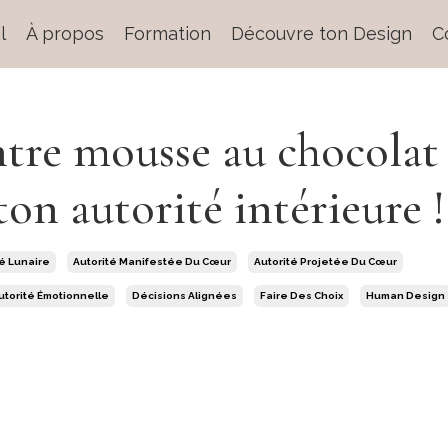
l
À propos
Formation
Découvre ton Design
C
ntre mousse au chocolat
ton autorité intérieure !
té Lunaire
Autorité Manifestée Du Cœur
Autorité Projetée Du Cœur
utorité Émotionnelle
Décisions Alignées
Faire Des Choix
Human Design