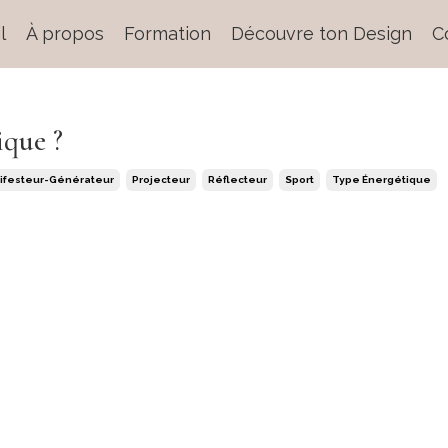
l
À propos
Formation
Découvre ton Design
C
ique ?
ifesteur-Générateur
Projecteur
Réflecteur
Sport
Type Énergétique