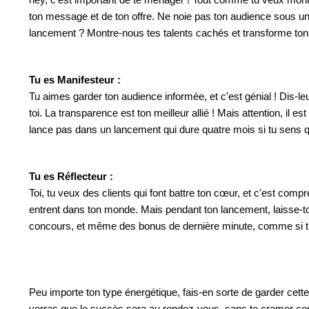
hey, c'est important de te ménager ! Tout comme tu veux montre
ton message et de ton offre. Ne noie pas ton audience sous un
lancement ? Montre-nous tes talents cachés et transforme ton l
Tu es Manifesteur :
Tu aimes garder ton audience informée, et c'est génial ! Dis-leu
toi. La transparence est ton meilleur allié ! Mais attention, il 
lance pas dans un lancement qui dure quatre mois si tu sens qu
Tu es Réflecteur :
Toi, tu veux des clients qui font battre ton cœur, et c'est comp
entrent dans ton monde. Mais pendant ton lancement, laisse-to
concours, et même des bonus de dernière minute, comme si tu 
Peu importe ton type énergétique, fais-en sorte de garder cette