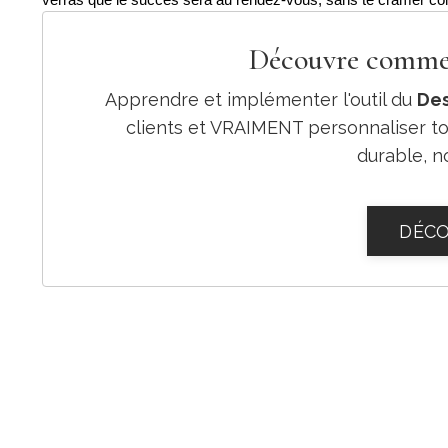
verras que le succès sera au rendez-vous, sans te cramer com
Découvre commen
Apprendre et implémenter l'outil du
Des
clients et VRAIMENT personnaliser t
durable, no
DÉCO