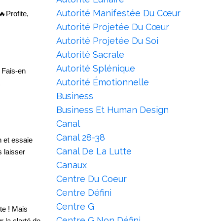
Autorité Manifestée Du Cœur
🔥Profite,
Autorité Projetée Du Cœur
Autorité Projetée Du Soi
Autorité Sacrale
Autorité Splénique
 Fais-en
Autorité Émotionnelle
Business
Business Et Human Design
Canal
Canal 28-38
n et essaie
Canal De La Lutte
s laisser
Canaux
Centre Du Coeur
Centre Défini
Centre G
te ! Mais
Centre G Non Défini