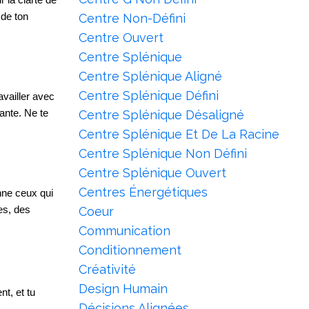
 la clarté de
 de ton
Centre Non-Défini
Centre Ouvert
Centre Splénique
Centre Splénique Aligné
Centre Splénique Défini
availler avec
uante. Ne te
Centre Splénique Désaligné
Centre Splénique Et De La Racine
Centre Splénique Non Défini
Centre Splénique Ouvert
Centres Énergétiques
onne ceux qui
es, des
Coeur
Communication
Conditionnement
Créativité
Design Humain
nt, et tu
Décisions Alignées