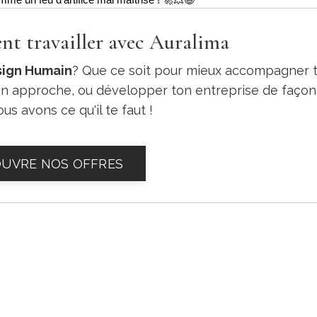
me un feu d'artifice mal maîtrisé ! 🚀💥😄
t travailler avec Auralima
ign Humain
? Que ce soit pour mieux accompagner 
on approche, ou développer ton entreprise de façon
us avons ce qu'il te faut !
UVRE NOS OFFRES