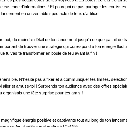
r les plus beaux côtés de tes voyages à tes potes, concentre-toi sur
e cascade d'informations ! Et pourquoi ne pas partager les coulisses
ancement en un véritable spectacle de feux d'artifice !
r tout, du moindre détail de ton lancement jusqu'à ce que ça fait de tr
est important de trouver une stratégie qui correspond à ton énergie fluct
e tu vas te transformer en boule de feu avant la fin !
réhensible. N'hésite pas à fixer et à communiquer tes limites, sélecti
i aller et amuse-toi ! Surprends ton audience avec des offres spécial
organisais une fête surprise pour tes amis !
 magnifique énergie positive et captivante tout au long de ton lanceme