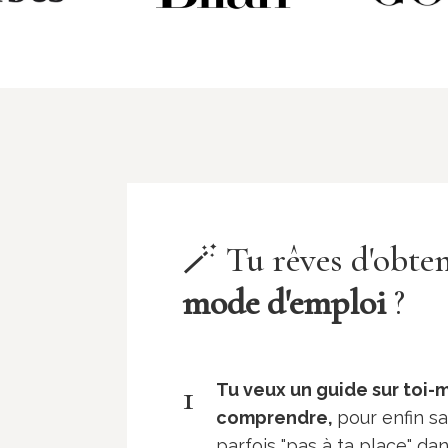
🪄 Tu rêves d'
obte
mode d'emploi
?
1
Tu veux un guide sur toi-m
comprendre,
pour enfin sa
parfois "pas à ta place" da