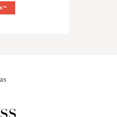
OK™
as