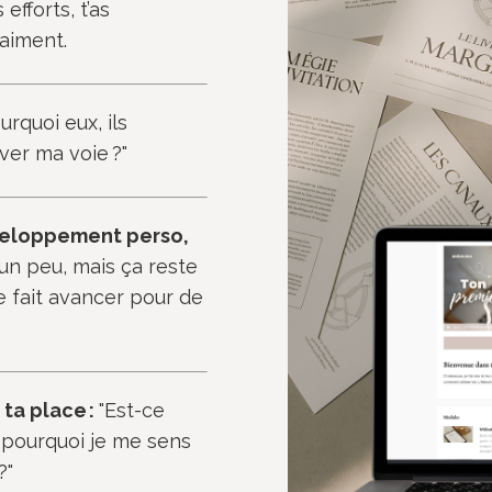
efforts, t’as
raiment.
urquoi eux, ils
ver ma voie ?"
éveloppement perso,
un peu, mais ça reste
 te fait avancer pour de
 ta place :
"Est-ce
t pourquoi je me sens
?"