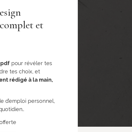
esign
complet et
 pdf
pour révéler tes
re tes choix, et
nt rédigé à la main,
de d’emploi personnel,
uotidien..
offerte