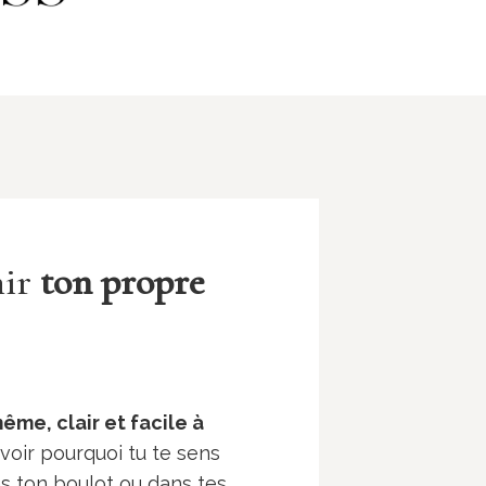
nir
ton propre
ême, clair et facile à
voir pourquoi tu te sens
ns ton boulot ou dans tes